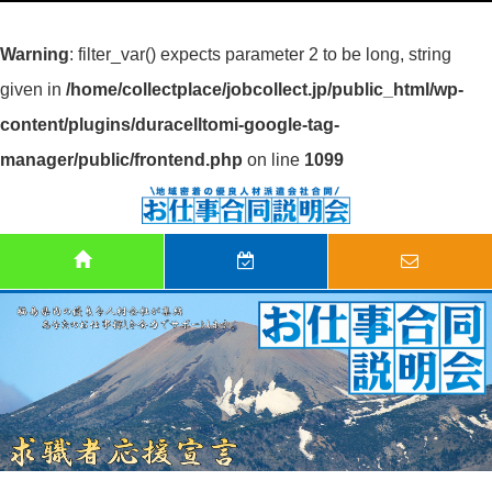
Warning
: filter_var() expects parameter 2 to be long, string
given in
/home/collectplace/jobcollect.jp/public_html/wp-
content/plugins/duracelltomi-google-tag-
manager/public/frontend.php
on line
1099