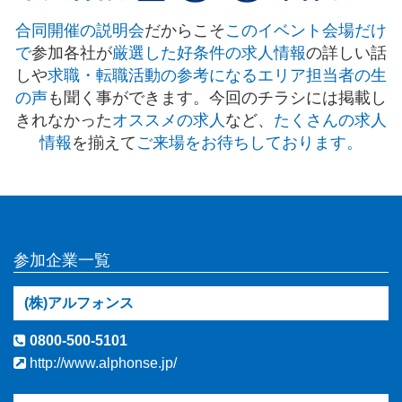
合同開催の説明会
だからこそ
このイベント会場だけ
で
参加各社が
厳選した好条件の求人情報
の詳しい話
しや
求職・転職活動の参考になるエリア担当者の生
の声
も聞く事ができます。今回のチラシには掲載し
きれなかった
オススメの求人
など、
たくさんの求人
情報
を揃えて
ご来場をお待ちしております。
参加企業一覧
(株)アルフォンス
0800-500-5101
http://www.alphonse.jp/