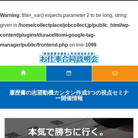
Warning
: filter_var() expects parameter 2 to be long, string
given in
/home/collectplace/jobcollect.jp/public_html/wp-
content/plugins/duracelltomi-google-tag-
manager/public/frontend.php
on line
1099
履歴書の志望動機カンタン作成3つの視点セミナ
ー開催情報