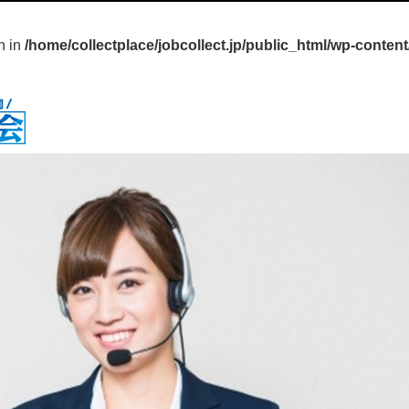
en in
/home/collectplace/jobcollect.jp/public_html/wp-content