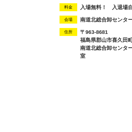
入場無料！ 入退場
料金
南道北総合卸センタ
会場
〒963-8681
住所
福島県郡山市喜久田
南道北総合卸センタ
室