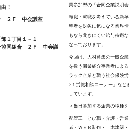
業参加型の「合同企業説明会
自由！
転職・就職を考えている新卒
ー ２Ｆ 中会議室
望者を対象に気になる業界情
もなら聞きにくい給与待遇な
町卸１丁目１－１
なっております。
ー協同組合 ２Ｆ 中会議
今回は、人材募集の一般企業
を扱う職業紹介事業者による
ラック企業と戦う社会保険労
×１労働相談コーナー」など
しています。
＜当日参加する企業の職種を
配管工・とび職・介護・営業
者・ＷＥＢ制作・土木建築・